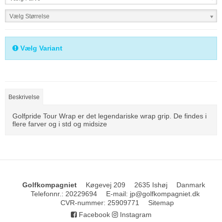
Vælg Størrelse
Vælg Variant
Beskrivelse
Golfpride Tour Wrap er det legendariske wrap grip. De findes i
flere farver og i std og midsize
Golfkompagniet
Køgevej 209
2635 Ishøj
Danmark
Telefonnr.
:
20229694
E-mail
:
jp@golfkompagniet.dk
CVR-nummer
:
25909771
Sitemap
Facebook
Instagram