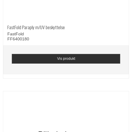
FastFold Paraply m/UV beskyttelse
FastFold
FF6400180
Vis produkt