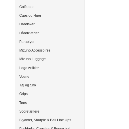
Golfbolde
Caps og Huer
Handsker
Håndklæder
Paraplyer
Mizuno Accessoires
Mizuno Luggage
Logo Artikler
Vogne
Tøj og Sko
Grips
Tees
Scoretællere
Blyanter, Sharpie & Ball Line Ups
Pitchforks, Capclips & Funny ball