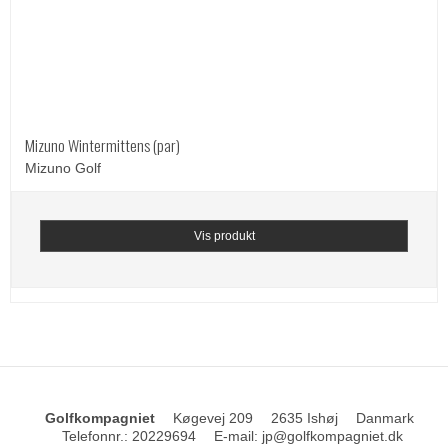
Mizuno Wintermittens (par)
Mizuno Golf
Vis produkt
Golfkompagniet
Køgevej 209
2635 Ishøj
Danmark
Telefonnr.
:
20229694
E-mail
:
jp@golfkompagniet.dk