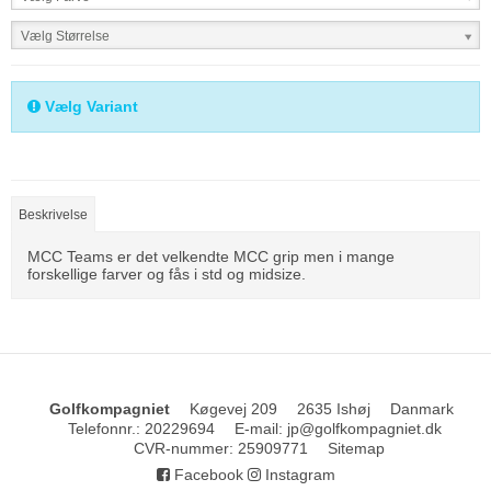
Vælg Størrelse
Vælg Variant
Beskrivelse
MCC Teams er det velkendte MCC grip men i mange
forskellige farver og fås i std og midsize.
Golfkompagniet
Køgevej 209
2635 Ishøj
Danmark
Telefonnr.
:
20229694
E-mail
:
jp@golfkompagniet.dk
CVR-nummer
:
25909771
Sitemap
Facebook
Instagram