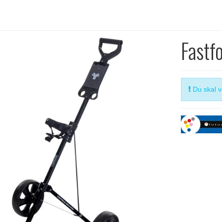
Fastfo
Du skal væ