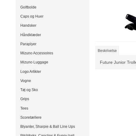
Golfbolde
Caps og Huer
Handsker
Håndklæder
Paraplyer
Beskrivelse
Mizuno Accessoires
Future Junior Trol
Mizuno Luggage
Logo Artikler
Vogne
Tøj og Sko
Grips
Tees
Scoretællere
Blyanter, Sharpie & Ball Line Ups
Pitchforks, Capclips & Funny ball