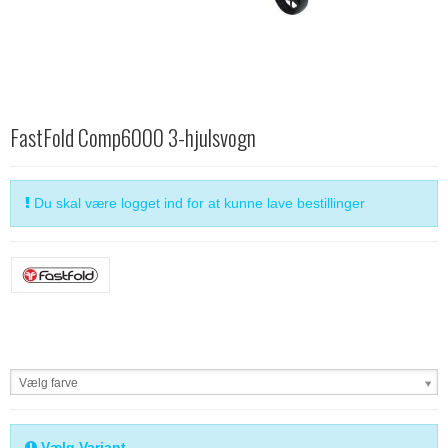
FastFold Comp6000 3-hjulsvogn
Du skal være logget ind for at kunne lave bestillinger
Vælg farve
Vælg Variant