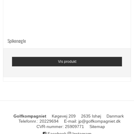
Spikenøgle
Vis produkt
Golfkompagniet
Køgevej 209
2635 Ishøj
Danmark
Telefonnr.
:
20229694
E-mail
:
jp@golfkompagniet.dk
CVR-nummer
:
25909771
Sitemap
Facebook
Instagram