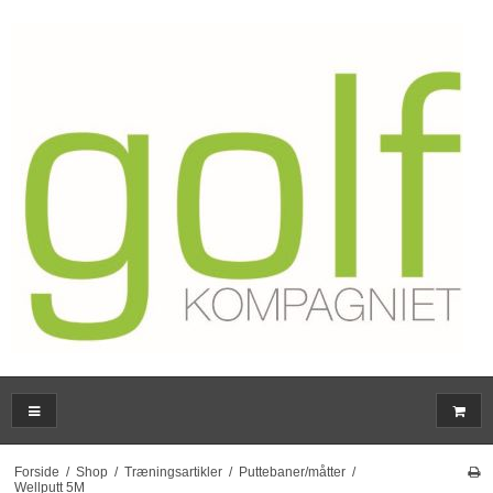
Forside
/
Shop
/
Træningsartikler
/
Puttebaner/måtter
/
Wellputt 5M