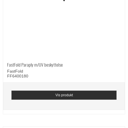
FastFold Paraply m/UV beskyttelse
FastFold
FF6400180
Vis produkt